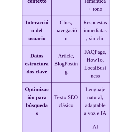
contexto
semántica
+ tono
Interacció
Clics,
Respuestas
n del
navegació
inmediatas
usuario
n
, sin clic
FAQPage,
Datos
Article,
HowTo,
estructura
BlogPostin
LocalBusi
dos clave
g
ness
Optimizac
Lenguaje
ión para
Texto SEO
natural,
búsqueda
clásico
adaptable
s
a voz e IA
AI