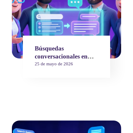
Búsquedas
conversacionales en
2026: el cambio que
25 de mayo de 2026
rompe la palabra clave
y obliga a repensar tu
estrategia SEO