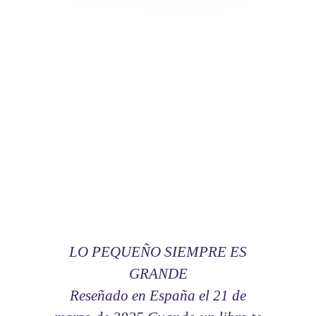
¿Aún no te decides?
MIRA LO QUE
DICEN
QUIENES YA LO HAN
LEÍDO
LO PEQUEÑO SIEMPRE ES
Qu
GRANDE
te
Reseñado en España el 21 de