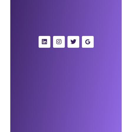
solo whatsapp
+34 91 867 52 23
Contáctame
Te interesa
Sobre mi
Mis servicios
Contacto
Contáctame por Whatsapp
Blog