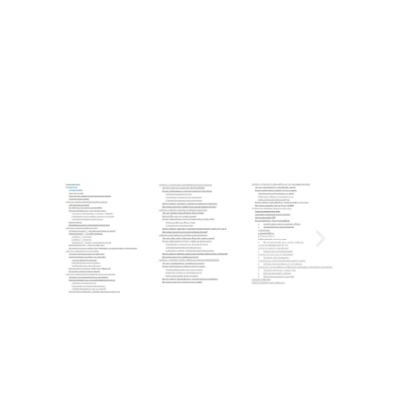
útil) de lo que imaginas.
Lee una muestra del
libro
.
COMPRAR EN AMAZON