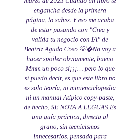
marzo de 2025 Cuando un libro te
Res
engancha desde la primera
de
página, lo sabes. Y eso me acaba
em
de estar pasando con "Crea y
valida tu negocio con IA" de
pot
Beatriz Agudo Coso 💡�No voy a
ha
hacer spoiler obviamente, bueno
que
Mmm un poco sí¡¡¡… pero lo que
pe
sí puedo decir, es que este libro no
l
es solo teoría, ni minienciclopedia
pro
ni un manual Atípico copy-paste,
ta
de hecho, SE NOTA A LEGUAS.Es
i
una guía práctica, directa al
grano, sin tecnicismos
innecesarios, pensada para