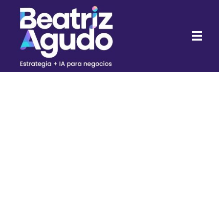
Beatriz Agudo - Consultora de Marketing Digital con IA para negocios
Consultora de Marketing Digital con IA para negocios
CONSIGUE
MI GPT PARA
NEGOCIOS
REALES:
BIO IMPACT