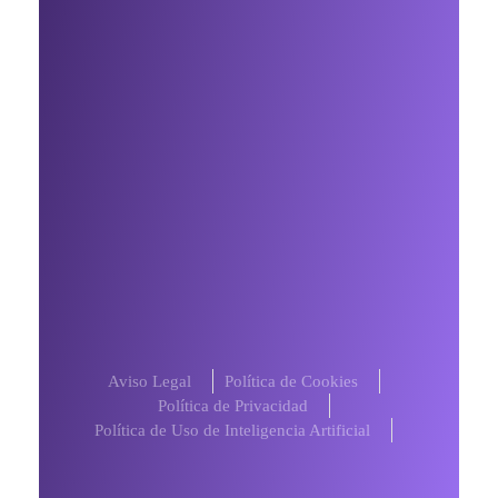
Te interesa
Sobre mi
Mis servicios
Contacto
Contáctame por Whatsapp
Blog
Aviso Legal
Política de Cookies
Política de Privacidad
Política de Uso de Inteligencia Artificial