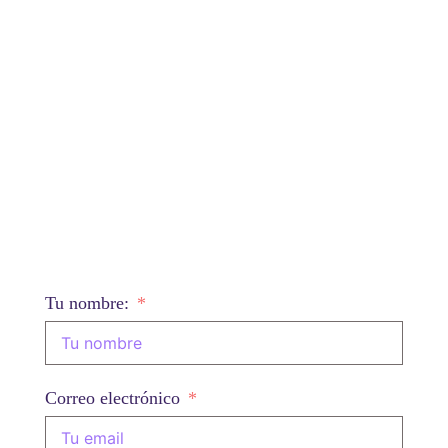
CHATGPT
¿Sigues improvisando tareas que
podrías automatizar?
Con estos 12 prompts prácticos empezarás
a usar ChatGPT como una herramienta real
de productividad.
Tu nombre:
Correo electrónico