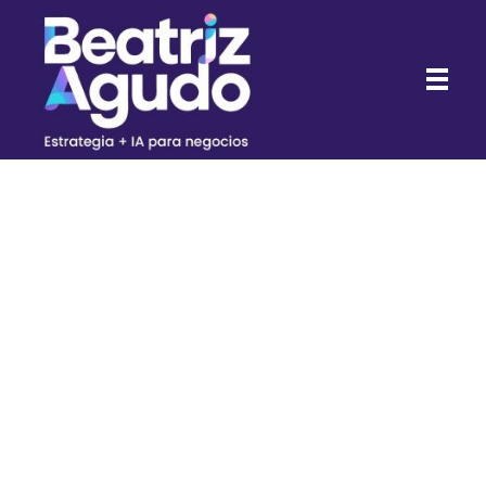
Beatriz Agudo - Consultora de Marketing Digital con IA para negocios
Consultora de Marketing Digital con IA para negocios
CONSIGUE
LA GUÍA CON
12 PROMPTS
PARA
NEGOCIOS
CON