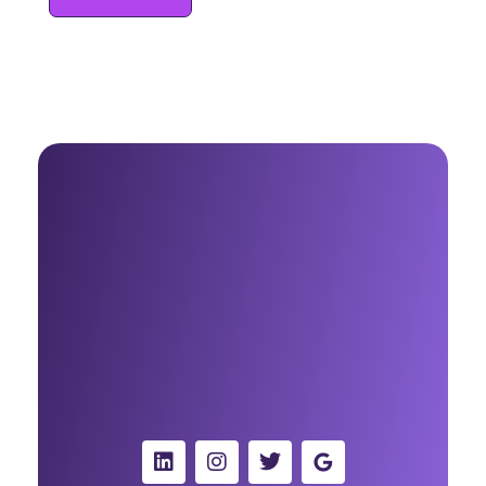
Beatriz Agudo - Consultora de Marketing Digital con IA para negocios
Consultora de Marketing Digital con IA para negocios
Madrid, España
solo whatsapp
+34 91 867 52 23
Contáctame